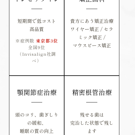
短期間で低コスト
貴方にあう矯正治療
高品質
ワイヤー矯正 / セラ
ミック矯正 /
※症例数
東京都3位
マウスピース矯正
全国9位
（Invisalign社調
べ）
顎関節症治療
精密根管治療
頭のコリ、歯ぎしり
残せる歯は
の緩和、
完治した状態で残し
睡眠の質の向上
ます