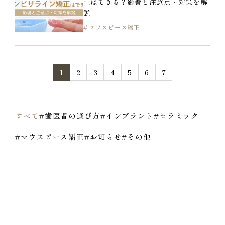
正はできる？影響と注意点・対策を解
説
マウスピース矯正
1
2
3
4
5
6
7
すべて
#歯医者の選び方
#インプラント
#セラミック
#マウスピース矯正
#お知らせ
#その他