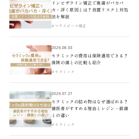
インビザライン矯正で奥歯がパカパ
カ・浮く原因とは？放置リスクと対処
法を解説
マウスピース矯正
2026.08.03
セラミックの費用は保険適用できる？
保険の歯との比較も紹介
セラミック
2026.07.27
セラミックの詰め物はなぜ選ばれる？
歯医者がすすめる理由とレジン・銀歯
との違い
セラミック